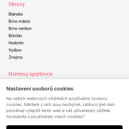
Okresy
Blansko
Brno-město
Brno-venkov
Břeclav
Hodonín
Vyškov
Znojmo
Nominuj sportovce
Od začátku listopadu do začátku ledna následujícího roku
Nastavení souborů cookies
můžete nominovat úspěšné sportovce/kolektivy/osobnosti,
kteří budou navrženi do ankety sportovce roku
Na našich webových stránkách používáme soubory
cookies. Některé z nich jsou nezbytné, zatímco jiné nám
pomáhají vylepšit tento web a váš uživatelský zážitek.
Souhlasíte s používáním všech cookies?
Sledujte nás