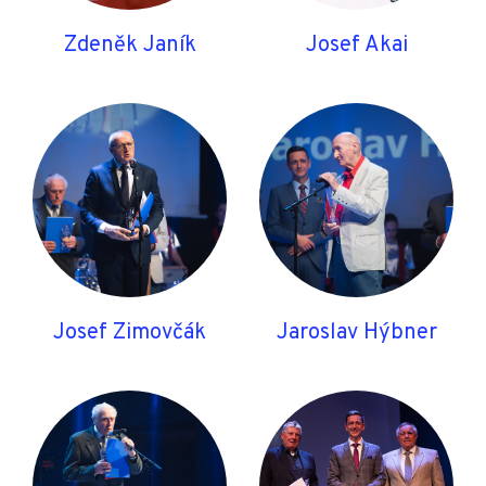
Zdeněk Janík
Josef Akai
Josef Zimovčák
Jaroslav Hýbner