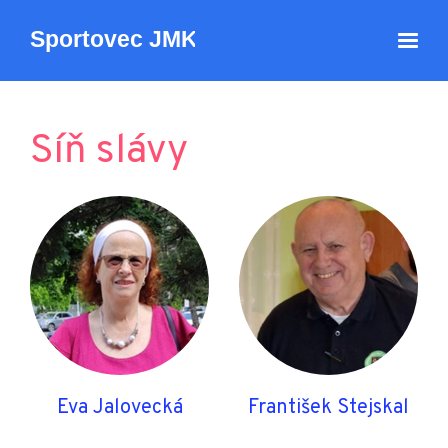
Síň slávy
Eva Jalovecká
František Stejskal