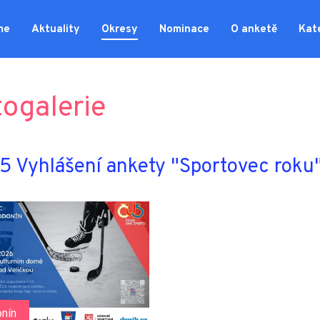
me
Aktuality
Okresy
Nominace
O anketě
Kat
togalerie
 Vyhlášení ankety "Sportovec roku
nín