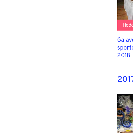
Hodo
Galav
sport
2018
2017