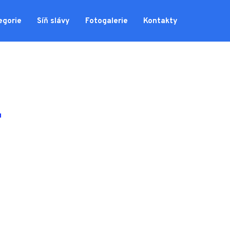
egorie
Síň slávy
Fotogalerie
Kontakty
"