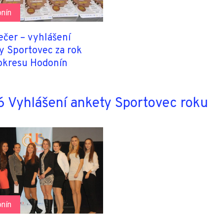
nín
ečer – vyhlášení
y Sportovec za rok
okresu Hodonín
 Vyhlášení ankety Sportovec roku
nín