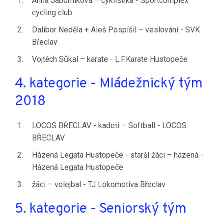
Anna Jaborníková – cyklistika - Sportcomplex
cycling club
Dalibor Neděla + Aleš Pospíšil – veslování - SVK
Břeclav
Vojtěch Sůkal – karate - L.F.Karate Hustopeče
4. kategorie - Mládežnický tým
2018
LOCOS BŘECLAV - kadeti – Softball - LOCOS
BŘECLAV
Házená Legata Hustopeče - starší žáci – házená -
Házená Legata Hustopeče
žáci – volejbal - TJ Lokomotiva Břeclav
5. kategorie - Seniorský tým