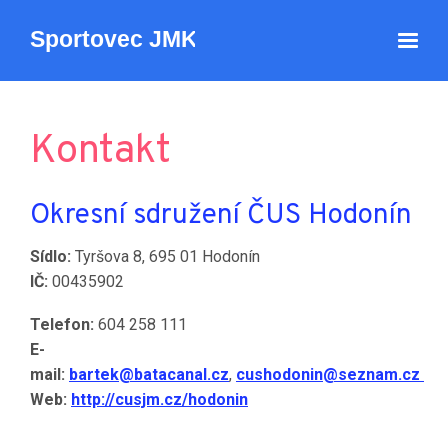
Kontakt
Okresní sdružení ČUS Hodonín
Sídlo:
Tyršova 8, 695 01 Hodonín
IČ:
00435902
Telefon:
604 258 111
E-
mail:
bartek@batacanal.cz
,
cushodonin@seznam.cz
Web:
http://cusjm.cz/hodonin