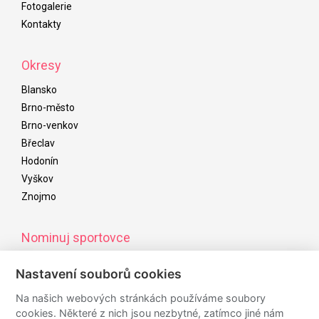
Fotogalerie
Kontakty
Okresy
Blansko
Brno-město
Brno-venkov
Břeclav
Hodonín
Vyškov
Znojmo
Nominuj sportovce
Od začátku listopadu do začátku ledna následujícího roku
Nastavení souborů cookies
můžete nominovat úspěšné sportovce/kolektivy/osobnosti,
kteří budou navrženi do ankety sportovce roku
Na našich webových stránkách používáme soubory
cookies. Některé z nich jsou nezbytné, zatímco jiné nám