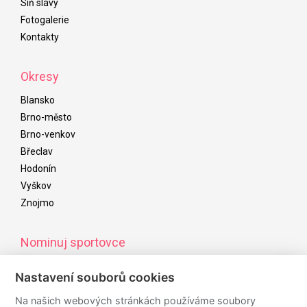
Síň slávy
Fotogalerie
Kontakty
Okresy
Blansko
Brno-město
Brno-venkov
Břeclav
Hodonín
Vyškov
Znojmo
Nominuj sportovce
Od začátku listopadu do začátku ledna následujícího roku
Nastavení souborů cookies
můžete nominovat úspěšné sportovce/kolektivy/osobnosti,
kteří budou navrženi do ankety sportovce roku
Na našich webových stránkách používáme soubory