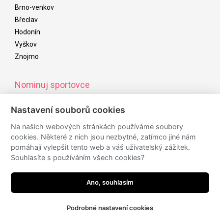
Brno-venkov
Břeclav
Hodonín
Vyškov
Znojmo
Nominuj sportovce
Od začátku listopadu do začátku ledna následujícího roku
Nastavení souborů cookies
můžete nominovat úspěšné sportovce/kolektivy/osobnosti,
kteří budou navrženi do ankety sportovce roku
Na našich webových stránkách používáme soubory
cookies. Některé z nich jsou nezbytné, zatímco jiné nám
pomáhají vylepšit tento web a váš uživatelský zážitek.
Souhlasíte s používáním všech cookies?
Sledujte nás
Ano, souhlasím
Podrobné nastavení cookies
made by
JRWN