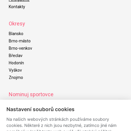
Kontakty
Okresy
Blansko
Brno-město
Brno-venkov
Břeclav
Hodonín
Vyškov
Znojmo
Nominuj sportovce
Od začátku listopadu do začátku ledna následujícího roku
Nastavení souborů cookies
můžete nominovat úspěšné sportovce/kolektivy/osobnosti,
kteří budou navrženi do ankety sportovce roku
Na našich webových stránkách používáme soubory
cookies. Některé z nich jsou nezbytné, zatímco jiné nám