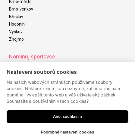
Brno-město
Brno-venkov
Břeclav
Hodonín
Vyškov
Znojmo
Nominuj sportovce
Od začátku listopadu do začátku ledna následujícího roku
Nastavení souborů cookies
můžete nominovat úspěšné sportovce/kolektivy/osobnosti,
kteří budou navrženi do ankety sportovce roku
Na našich webových stránkách používáme soubory
cookies. Některé z nich jsou nezbytné, zatímco jiné nám
pomáhají vylepšit tento web a váš uživatelský zážitek.
Souhlasíte s používáním všech cookies?
Sledujte nás
Ano, souhlasím
Podrobné nastavení cookies
made by
JRWN