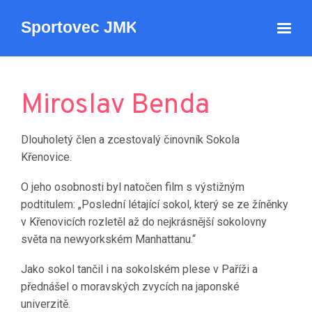
Miroslav Benda
Dlouholetý člen a zcestovalý činovník Sokola
Křenovice.
O jeho osobnosti byl natočen film s výstižným
podtitulem: „Poslední létající sokol, který se ze žíněnky
v Křenovicích rozletěl až do nejkrásnější sokolovny
světa na newyorkském Manhattanu.“
Jako sokol tančil i na sokolském plese v Paříži a
přednášel o moravských zvycích na japonské
univerzitě.