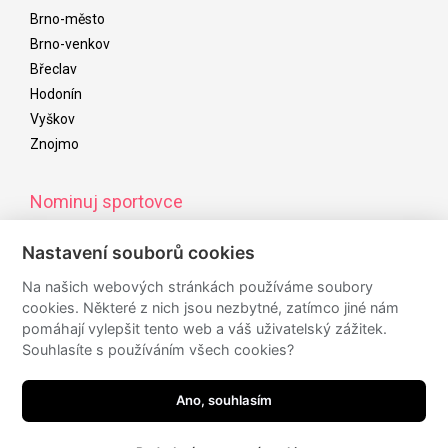
Brno-město
Brno-venkov
Břeclav
Hodonín
Vyškov
Znojmo
Nominuj sportovce
Od začátku listopadu do začátku ledna následujícího roku
Nastavení souborů cookies
můžete nominovat úspěšné sportovce/kolektivy/osobnosti,
kteří budou navrženi do ankety sportovce roku
Na našich webových stránkách používáme soubory
cookies. Některé z nich jsou nezbytné, zatímco jiné nám
pomáhají vylepšit tento web a váš uživatelský zážitek.
Souhlasíte s používáním všech cookies?
Sledujte nás
Ano, souhlasím