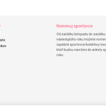
y
Nominuj sportovce
Od začátku listopadu do začátku
následujícího roku můžete nomi
sto
úspěšné sportovce/kolektivy/oso
nkov
kteří budou navrženi do ankety s
roku